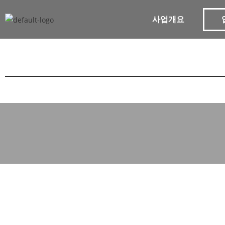
사업개요
해
링
턴
플
레
이
스
풍
무
영
종
디
에